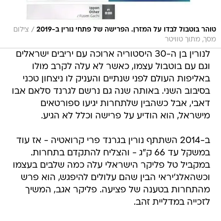
/
טוהר בוטבול לבדו על המזרן. הפרישה של פתחי נורין ב-2019
צילום
מסך, מתוך טוויטר
לנורין בן ה-30 היסטוריה ארוכה עם יריבים ישראלים
וגם עם בוטבול עצמו, כאשר לא עלה לקרב מולו
באליפות העולם לפני שנתיים והעניק לו ניצחון טכני
בסיבוב השני. באותה שנה גם נרשם לגרנד סלאם אבו
דאבי, אבל כשהבין שלתחרות יגיעו ספורטאים
מישראל, הוא הודיע על פרישה וכלל לא הגיע.
ב-2014 השתתף נורין בגרנד פרי קרואטיה - אז עוד
במשקל עד 66 ק"ג - והצליח להתקדם בתחרות.
במקביל טל פליקר הישראלי עלה כמה שלבים בעצמו
וכשהאלג'יראי הבין שהם עלולים להיפגש, הוא פרש
מהתחרות בטענה של פציעה. פליקר אגב, המשיך
לזכייה במדליית זהב.