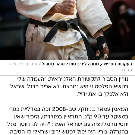
/
בעקבות הפרישה, מחכה ליריב סודני. טוהר בוטבול
אתר רשמי, איגוד
הג'ודו
נורין הסביר לתקשורת האלג'יראית: "העמדה שלי
בנושא הפלסטיני היא נחרצת. לא אכיר בדגל ישראל
ולא אלכלך בו את ידיי".
המאמן עמאר בניחלף, שב-2008 זכה במדליית כסף
במשקל עד 90 ק"ג, התראיין במולדתו, הזכיר שאין
יחסי נורמליזציה עם ישראל ואמר: "היה לנו חוסר מזל
בהגרלה. נורין היה יכול לפגוש יריב ישראלי וזו הסיבה