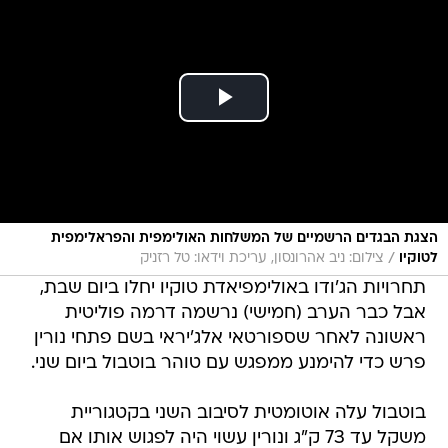
הצגת הבגדים הרשמיים של המשלחות האולימפית והפראלימפית
/
לטוקיו
צילום: ניב אהרונסון, עריכת וידאו: טל רזניק
תחרויות הג'ודו באולימפיאדת טוקיו יחלו ביום שבת,
אבל כבר הערב (חמישי) נרשמה דרמה פוליטית
ראשונה לאחר שספורטאי אלג'יראי בשם פתחי נורין
פרש כדי להימנע ממפגש עם טוהר בוטבול ביום שני.
בוטבול עלה אוטומטית לסיבוב השני בקטגוריית
משקל עד 73 ק"ג ונורין עשוי היה לפגוש אותו אם