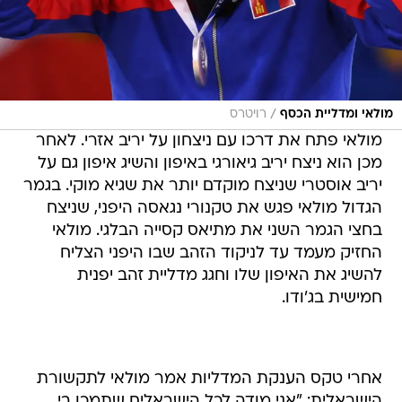
/
מולאי ומדליית הכסף
רויטרס
מולאי פתח את דרכו עם ניצחון על יריב אזרי. לאחר
מכן הוא ניצח יריב גיאורגי באיפון והשיג איפון גם על
יריב אוסטרי שניצח מוקדם יותר את שגיא מוקי. בגמר
הגדול מולאי פגש את טקנורי נגאסה היפני, שניצח
בחצי הגמר השני את מתיאס קסייה הבלגי. מולאי
החזיק מעמד עד לניקוד הזהב שבו היפני הצליח
להשיג את האיפון שלו וחגג מדליית זהב יפנית
חמישית בג'ודו.
אחרי טקס הענקת המדליות אמר מולאי לתקשורת
הישראלית: "אני מודה לכל הישראלים שתמכו בי