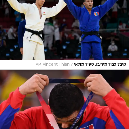
/
קיבל כבוד מיריבו. סעיד מולאי
AP, Vincent Thian