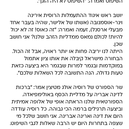
השיפוט ואמרה: "השיפוט לא היה הוגן".
יושב ראש איגוד ההתעמלות הרוסית אירינה
וינר-אוסמנובה (אשתו של אלישר, שהיה בעבר אחד
מבעלי ארסנל), זעמה ואמרה: "זה כאוס! זה לא יכול
להיות! לכולם נמאס ממדליות הזהב שלנו? אני חושב
שכן.
הייתה לנו יריבה פחות או יותר ראויה, אבל זה הכול.
הבחורה מישראל קיבלה את אותו ציון אתמול
במוקדמות ובגמר למרות שבגמר היא ביצעה כזאת
טעות גדולה. הנה התשובה לכל השאלות שלכם".
שר הספורט של רוסיה אולג מטיצין אמר: "ברכות
לדינה אבריה על מדליית הכסף באולימפיאדה.
הספורטאית שלנו הראתה אופי של אלופה אמיתית
וביצעה תרגילים ברמה הכי גבוהה. כל רוסיה עודדה
היום את דינה וארינה אברינה. אני חושב שלכל מי
שצפה בתחרות היום יש הרבה שאלות לגבי השיפוט.