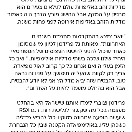
וגרף מדליות זהב באליפויות נערים ונוער. שלוש
מדליות זהב באליפויות עולם לגילאים צעירים הוא
מחזיק על המדף, אבל ההישג פורץ הדרך היה כאמור
מדלית הזהב באליפות אירופה לפני פחות משנה.
"יואב נמצא בהתקדמות מתמדת בשנתיים
האחרונות", מאותת גל פרידמן לכיוון מי שמסומן
כאחד שיכול להגיע להישגיו העצומים של הספורטאי
היחיד שלנו שזכה בשתי מדליות אולימפיות. "יואב כל
הזמן בעלייה ואם אנחנו כל כך קרוב לאולימפיאדה,
צריך רק לקוות שהעלייה תימשך. על פניו זה נראה
טוב. להבטיח שזה יביא מדליה? אני לא יודע להבטיח,
אבל הוא בהחלט מועמד להיות על הפודיום".
פרידמן וצוברי לימדו אותנו שישראל היא בהחלט
מעצמה בכל מה שקשור לגלישת רוח. דגם RSX
שיעשה הופעה אחרונה בטוקיו יכול להביא מדליה
כשכהן עליו. באולימפיאדה הקטנה שבין כל הנבחרת