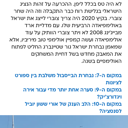
לא היה טס בכלל ליפן. ההכרעה על זהות הנציג
הישראלי בגלישת רוח כבר התקבלה וזה היה שחר
צוברי. בקיץ 2020 היה צריך צוברי לייצג את ישראל
באולימפיאדה הרביעית שלו. עם מדליית ארד
מבייג'ינג 2008 לא ויתר צוברי הוותיק על עוד
אולימפיאדה ועשה קמפיין אולימפי טוב מיריביו, אלא
שמאמן נבחרת ישראל גור שטיינברג החליט לפתוח
את המאבק מחדש בשל דחיית המשחקים
האולימפיים בשנה.
במקום ה-7: נבחרת הבייסבול משלבת בין ספורט
לציונות
במקום ה-9: סערה אחת יותר מדי עבור אירה
ויגדורצ'יק?
במקום ה-10: הלב הענק של אורי ששון יוביל
לסנסציה?