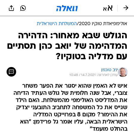
אולימפיאדת טוקיו 2020
/
המשלחת הישראלית
הגולש שבא מאחור: הדהירה
המדהימה של יואב כהן תסתיים
עם מדליה בטוקיו?
יניב טוכמן
עודכן לאחרונה: 14.7.2021 / 10:48
איש לא האמין שהוא יסגור את הפער משחר
צוברי, אבל שנה חלומית של גולש העתיד הדיחה
את המדליסט האולימפי מהמשלחת. האם הילד
שגייס את כל המשפחה לתחביב התובעני יצדיק
את ההימור? מקום 8 בפרוייקט המדליה
הישראלית הבאה, עליו אומר גל פרידמן: "הוא
בהחלט מועמד"